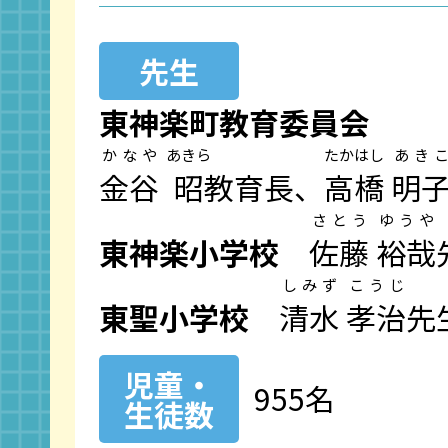
先生
東神楽町教育委員会
かなや
あきら
たかはし
あき
金谷
昭
教育長、
高橋
明
さとう
ゆうや
東神楽小学校
佐藤
裕哉
しみず
こうじ
東聖小学校
清水
孝治
先
児童・
955名
生徒数