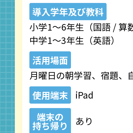
導入学年及び教科
小学1～6年生（国語 / 算
中学1～3年生（英語）
活用場面
月曜日の朝学習、宿題、
iPad
使用端末
端末の
あり
持ち帰り